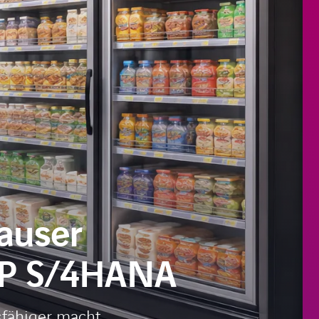
Hauser
SAP S/4HANA
sfähiger macht