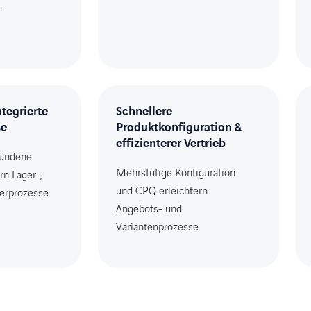
r
ntegrierte
Schnellere
se
Produktkonfiguration &
effizienterer Vertrieb
undene
Mehrstufige Konfiguration
n Lager-,
und CPQ erleichtern
ferprozesse.
Angebots‑ und
Variantenprozesse.