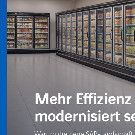
Mehr Effizienz 
modernisiert 
Warum die neue SAP‑Landschaft H