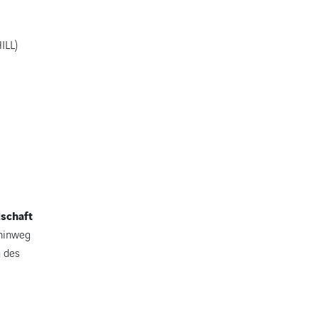
ILL)
schaft
 hinweg
g des