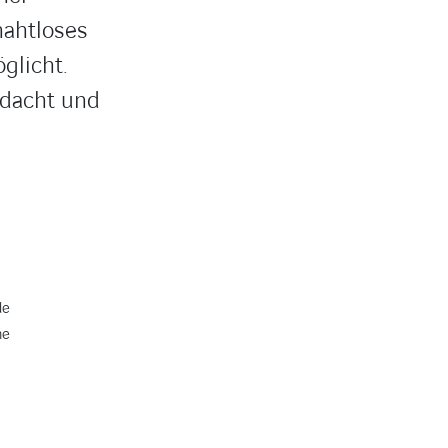
nahtloses
glicht.
edacht und
de
ne