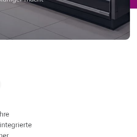
hre
ntegrierte
ner