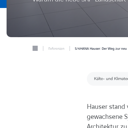
|
|
Referenzen
S/4HANA Hauser: Der Weg zur neu i
Kälte- und Klimate
Hauser stand 
gewachsene Sy
Architektur zu