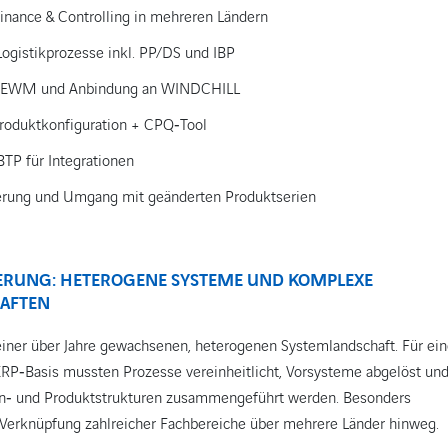
inance & Controlling in mehreren Ländern
ogistikprozesse inkl. PP/DS und IBP
n eEWM und Anbindung an WINDCHILL
Produktkonfiguration + CPQ‑Tool
BTP für Integrationen
rung und Umgang mit geänderten Produktserien
ERUNG: HETEROGENE SYSTEME UND KOMPLEXE
AFTEN
einer über Jahre gewachsenen, heterogenen Systemlandschaft. Für ei
ERP‑Basis mussten Prozesse vereinheitlicht, Vorsysteme abgelöst un
en‑ und Produktstrukturen zusammengeführt werden. Besonders
 Verknüpfung zahlreicher Fachbereiche über mehrere Länder hinweg.