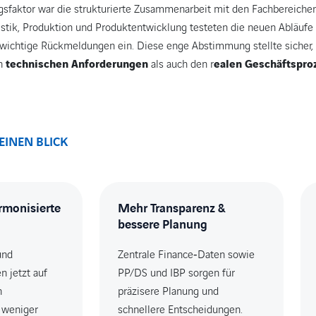
lgsfaktor war die strukturierte Zusammenarbeit mit den Fachbereiche
istik, Produktion und Produktentwicklung testeten die neuen Abläufe
 wichtige Rückmeldungen ein. Diese enge Abstimmung stellte sicher,
en
technischen Anforderungen
als auch den r
ealen Geschäftspro
 EINEN BLICK
armonisierte
Mehr Transparenz &
bessere Planung
und
Zentrale Finance‑Daten sowie
n jetzt auf
PP/DS und IBP sorgen für
n
präzisere Planung und
 weniger
schnellere Entscheidungen.