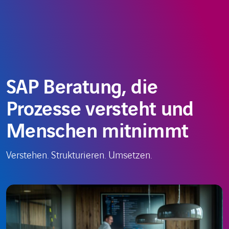
Zum
Choose
AT
Inhalt
a
springen
language
SAP Beratung, die
Prozesse versteht und
Menschen mitnimmt
Verstehen. Strukturieren. Umsetzen.