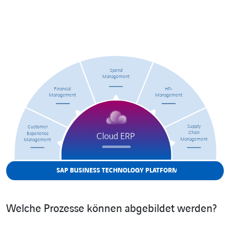
Spend
Management
Financial
HR-
Management
Management
Supply
Customer
Chain
Experience
Cloud ERP
Management
Management
SAP BUSINESS TECHNOLOGY P
L
A
T
F
ORM
Welche Prozesse können abgebildet werden?