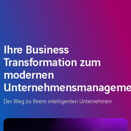
Zum
Choose
AT
Inhalt
a
springen
language
Ihre Business
Transformation zum
modernen
Unternehmensmanageme
Der Weg zu Ihrem intelligenten Unternehmen