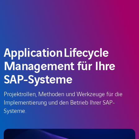
Zum
Choose
AT
Inhalt
a
springen
language
Application Lifecycle
Management für Ihre
SAP-Systeme
Projektrollen, Methoden und Werkzeuge für die
Implementierung und den Betrieb Ihrer SAP-
Systeme.