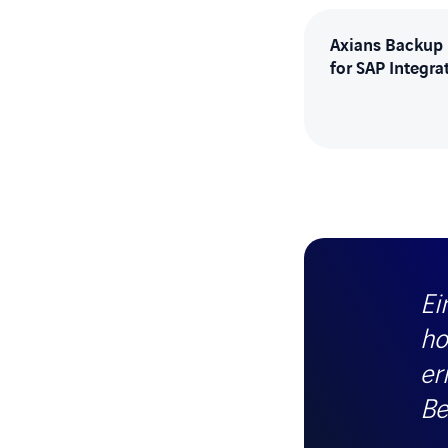
Axians Backup
for SAP Integra
Ei
ho
er
Be