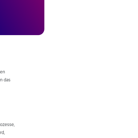
ren
nn das
rozesse,
rd,