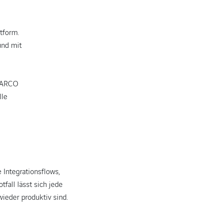
tform.
und mit
SWARCO
lle
 Integrationsflows,
fall lässt sich jede
ieder produktiv sind.