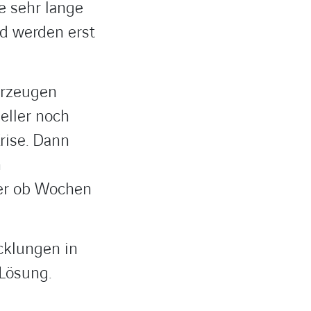
e sehr lange
nd werden erst
erzeugen
eller noch
rise. Dann
n
er ob Wochen
cklungen in
-Lösung.