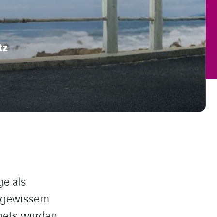
tz
ge als
ungewissem
dgets wurden