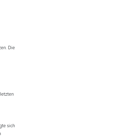
zen. Die
letzten
gte sich
n