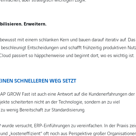
 einfachen, aber strategisch wichtigen Logik:
bilisieren. Erweitern.
ewusst mit einem schlanken Kern und bauen darauf iterativ auf. Das
, beschleunigt Entscheidungen und schafft frühzeitig produktiven Nut
Cloud passiert so häppchenweise und beginnt dort, wo es wichtig ist.
EINEN SCHNELLEREN WEG SETZT
AP GROW Fast ist auch eine Antwort auf die Kundenerfahrungen der 
jekte scheiterten nicht an der Technologie, sondern an zu viel
 zu wenig Bereitschaft zur Standardisierung.
wurde versucht, ERP-Einführungen zu vereinfachen. In der Praxis zei
W
 und „kosteneffizient“ oft noch aus Perspektive großer Organisatione