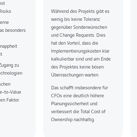
mit
Risiko
Während des Projekts gibt es
wenig bis keine Toleranz
terne
gegenüber Sonderwünschen
was besonders
und Change Requests. Dies
hat den Vorteil, dass die
nappheit
Implementierungskosten klar
st
kalkulierbar sind und am Ende
 Zugang zu
des Projektes keine bösen
chnologien
Überraschungen warten.
schen
Das schafft insbesondere für
e-to-Value
CFOs eine deutlich höhere
en Faktor.
Planungssicherheit und
verbessert die Total Cost of
Ownership nachhaltig.