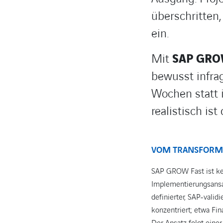
überschritten,
ein.
Mit
SAP GRO
bewusst infra
Wochen statt 
realistisch i
VOM TRANSFORMA
SAP GROW Fast ist kei
Implementierungsansa
definierter, SAP-vali
konzentriert; etwa Fi