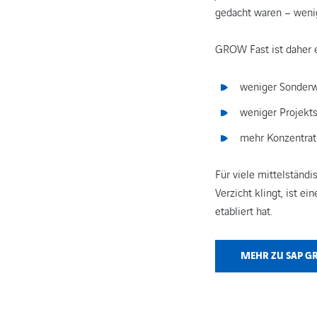
gedacht waren – weni
GROW Fast ist daher e
weniger Sonder
weniger Projekt
mehr Konzentrati
Für viele mittelständ
Verzicht klingt, ist ei
etabliert hat.
MEHR ZU SAP G