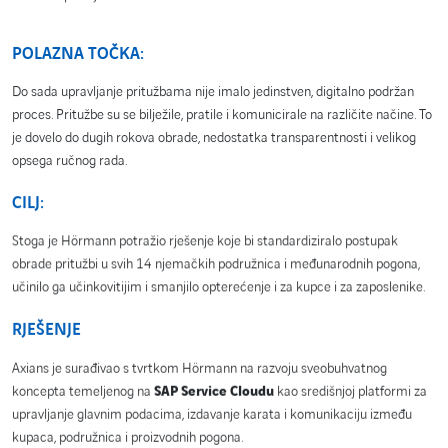
POLAZNA TOČKA:
Do sada upravljanje pritužbama nije imalo jedinstven, digitalno podržan
proces. Pritužbe su se bilježile, pratile i komunicirale na različite načine. To
je dovelo do dugih rokova obrade, nedostatka transparentnosti i velikog
opsega ručnog rada.
CILJ:
Stoga je Hörmann potražio rješenje koje bi standardiziralo postupak
obrade pritužbi u svih 14 njemačkih podružnica i međunarodnih pogona,
učinilo ga učinkovitijim i smanjilo opterećenje i za kupce i za zaposlenike.
RJEŠENJE
Axians je surađivao s tvrtkom Hörmann na razvoju sveobuhvatnog
koncepta temeljenog na
SAP Service Cloudu
kao središnjoj platformi za
upravljanje glavnim podacima, izdavanje karata i komunikaciju između
kupaca, podružnica i proizvodnih pogona.