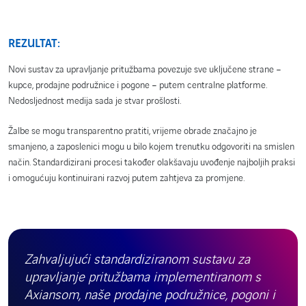
REZULTAT:
Novi sustav za upravljanje pritužbama povezuje sve uključene strane –
kupce, prodajne podružnice i pogone – putem centralne platforme.
Nedosljednost medija sada je stvar prošlosti.
Žalbe se mogu transparentno pratiti, vrijeme obrade značajno je
smanjeno, a zaposlenici mogu u bilo kojem trenutku odgovoriti na smislen
način. Standardizirani procesi također olakšavaju uvođenje najboljih praksi
i omogućuju kontinuirani razvoj putem zahtjeva za promjene.
Zahvaljujući standardiziranom sustavu za
upravljanje pritužbama implementiranom s
Axiansom, naše prodajne podružnice, pogoni i