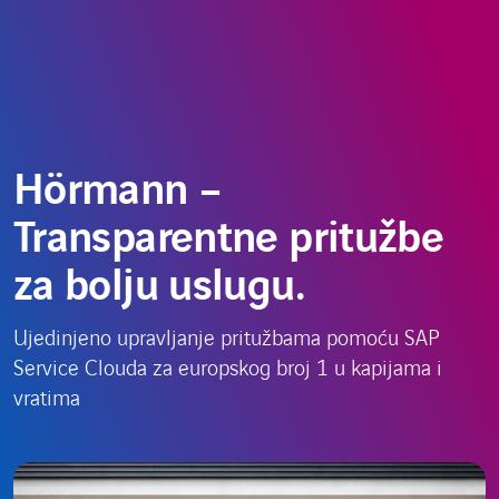
Skoči
Odaberite
HR
do
jezik
sadržaja
Hörmann –
Transparentne pritužbe
za bolju uslugu.
Ujedinjeno upravljanje pritužbama pomoću SAP
Service Clouda za europskog broj 1 u kapijama i
vratima