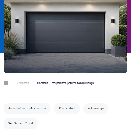
|
|
Referenzen
Hörmann – Transparentne pritužbe za bolju uslugu.
dobavljač za građevinarstvo
Proizvodnja
veleprodaja
SAP Service Cloud