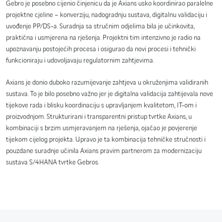
Gebro je posebno cijenio činjenicu da je Axians usko koordinirao paralelne
projektne cjeline – konverziju, nadogradnju sustava, digitalnu validaciju i
uvođenje PP/DS-a. Suradnja sa stručnim odjelima bila je učinkovita,
praktična i usmjerena na rješenja. Projektni tim intenzivno je radio na
upoznavanju postojećih procesa i osigurao da novi procesi i tehnički
funkcioniraju i udovoljavaju regulatornim zahtjevima.
Axians je donio duboko razumijevanje zahtjeva u okruženjima validiranih
sustava. To je bilo posebno važno jer je digitalna validacija zahtijevala nove
tijekove rada i blisku koordinaciju s upravljanjem kvalitetom, IT-om i
proizvodnjom. Strukturirani i transparentni pristup tvrtke Axians, u
kombinaciji s brzim usmjeravanjem na rješenja, ojačao je povjerenje
tijekom cijelog projekta. Upravo je ta kombinacija tehničke stručnosti i
pouzdane suradnje učinila Axians pravim partnerom za modernizaciju
sustava S/4HANA tvrtke Gebros.