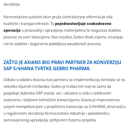
okruženju.
Harmonizirani sustavni okvir pruža centralizirane informacije više
kvalitete i transparentnosti. To
pojednostavljuje svakodnevne
operacije
u proizvodnji i upravljanju materijalima te osigurava stabilne
procese na svim lokacijama. Kao rezultat, Gebro štedi vrijeme, smanjuje
ručne zadatke i dugoročno poboljšava pouzdanost procesa.
ZAŠTO JE AXIANS BIO PRAVI PARTNER ZA KONVERZIJU
SAP S/4HANA TVRTKE GEBRO PHARMA.
Odluka o odabiru Axiansa kao partnera za implementaciju temeljila se na
nekoliko ključnih čimbenika. Gebro je trebao tim koji ne samo da
posjeduje dubinsko SAP znanje, već i iskustvo u radu s validiranim
sustavima i složenim tehničkim konverzijama. Axians je impresionirao
svojom kompetencijom u projektima konverzije na S/4HANA, stručnošću
u reguliranom okruženju farmaceutske industrije i sposobnošću
samouvjerenog upravljanja zahtjevnim fazama projekta.