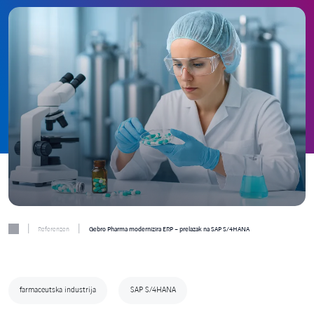
|
|
Referenzen
Gebro Pharma modernizira ERP – prelazak na SAP S/4HANA
farmaceutska industrija
SAP S/4HANA