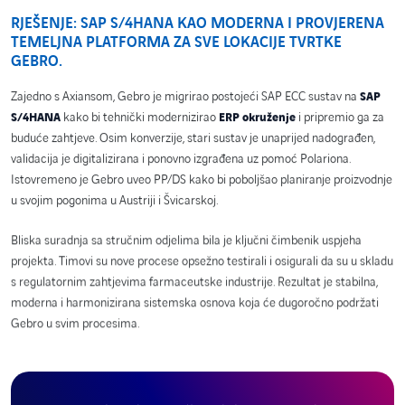
RJEŠENJE: SAP S/4HANA KAO MODERNA I PROVJERENA
TEMELJNA PLATFORMA ZA SVE LOKACIJE TVRTKE
GEBRO.
Zajedno s Axiansom, Gebro je migrirao postojeći SAP ECC sustav na
SAP
kako bi tehnički modernizirao
i pripremio ga za
S/4HANA
ERP okruženje
buduće zahtjeve. Osim konverzije, stari sustav je unaprijed nadograđen,
validacija je digitalizirana i ponovno izgrađena uz pomoć Polariona.
Istovremeno je Gebro uveo PP/DS kako bi poboljšao planiranje proizvodnje
u svojim pogonima u Austriji i Švicarskoj.
Bliska suradnja sa stručnim odjelima bila je ključni čimbenik uspjeha
projekta. Timovi su nove procese opsežno testirali i osigurali da su u skladu
s regulatornim zahtjevima farmaceutske industrije. Rezultat je stabilna,
moderna i harmonizirana sistemska osnova koja će dugoročno podržati
Gebro u svim procesima.