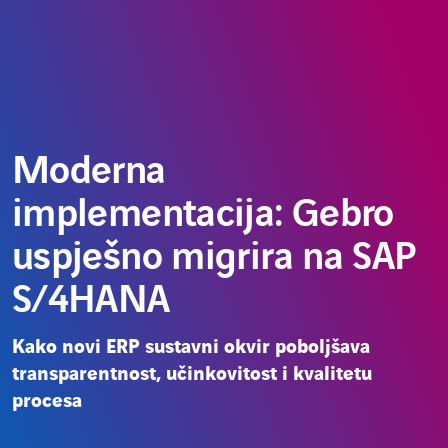
Skoči
Odaberite
HR
do
jezik
sadržaja
Moderna
implementacija: Gebro
uspješno migrira na SAP
S/4HANA
Kako novi ERP sustavni okvir poboljšava
transparentnost, učinkovitost i kvalitetu
procesa