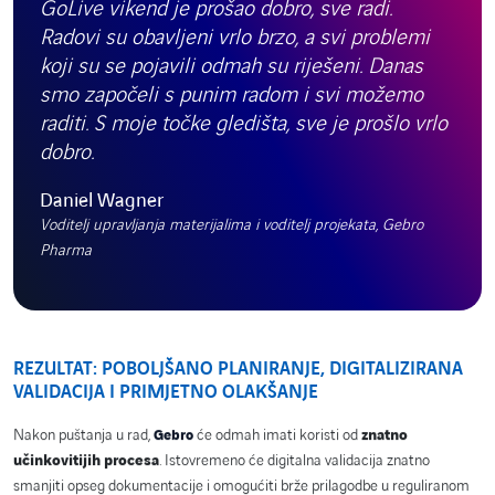
GoLive vikend je prošao dobro, sve radi.
Radovi su obavljeni vrlo brzo, a svi problemi
koji su se pojavili odmah su riješeni. Danas
smo započeli s punim radom i svi možemo
raditi. S moje točke gledišta, sve je prošlo vrlo
dobro.
Daniel Wagner
Voditelj upravljanja materijalima i voditelj projekata, Gebro
Pharma
REZULTAT: POBOLJŠANO PLANIRANJE, DIGITALIZIRANA
VALIDACIJA I PRIMJETNO OLAKŠANJE
Nakon puštanja u rad,
će odmah imati koristi od
znatno
Gebro
učinkovitijih procesa
. Istovremeno će digitalna validacija znatno
smanjiti opseg dokumentacije i omogućiti brže prilagodbe u reguliranom