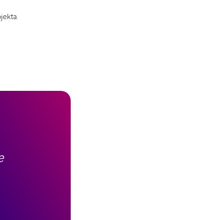
jekta.
e