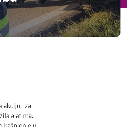
akciju, iza
zila alatima,
 kašnjenje u