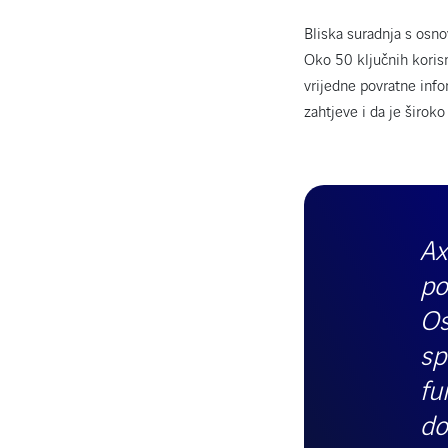
Bliska suradnja s osn
Oko 50 ključnih korisni
vrijedne povratne info
zahtjeve i da je široko
Ax
po
Os
sp
fu
do