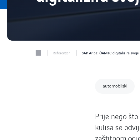
|
|
Referenzen
SAP Ariba: ÖAMTC digitalizira svoj
automobilski
Prije nego što
kulisa se odvij
zaštitnom odj