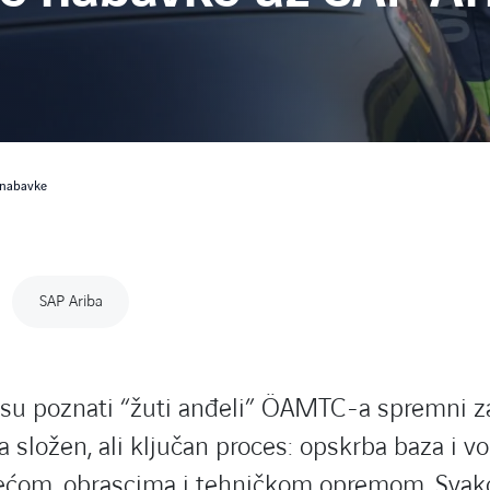
e nabavke
SAP Ariba
 su poznati “žuti anđeli” ÖAMTC-a spremni za 
a složen, ali ključan proces: opskrba baza i vo
ećom, obrascima i tehničkom opremom. Svako