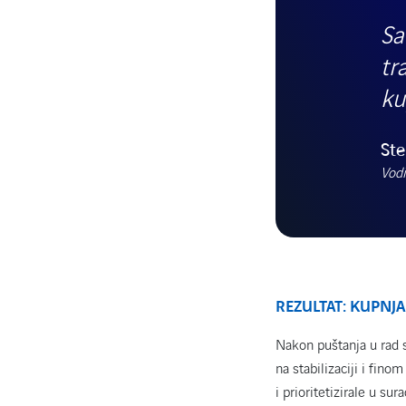
Sa
tr
ku
Ste
Vodi
REZULTAT: KUPNJA
Nakon puštanja u rad s
na stabilizaciji i fin
i prioritetizirale u su