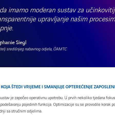
da imamo moderan sustav za učinkovitij
ansparentnije upravljanje našim procesi
pnje.
phanie Siegl
telj središnjeg nabavnog odjela, ÖAMTC
 KOJA ŠTEDI VRIJEME I SMANJUJE OPTEREĆENJE ZAPOSLEN
ustav je započeo operativnu upotrebu. U prvih nekoliko tjedana fokus
om podešavanju pojedinih funkcija. Optimizacije su se provodile korak p
radnji sa stručnim odjelima.