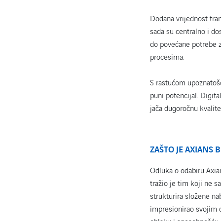
Dodana vrijednost tran
sada su centralno i do
do povećane potrebe z
procesima.
S rastućom upoznatošć
puni potencijal. Digit
jača dugoročnu kvalit
ZAŠTO JE AXIANS 
Odluka o odabiru Axia
tražio je tim koji ne
strukturira složene n
impresionirao svojim