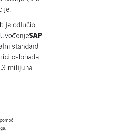
ije.
b je odlučio
. Uvođenje
SAP
talni standard
nici oslobađa
,3 milijuna
i pomoć
ga.