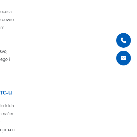
rocesa
o doveo
vim
svoj
nego i
MTC-U
ki klub
n način
e
enjima u