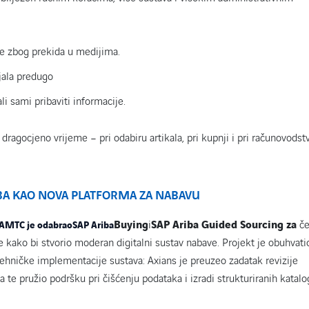
e zbog prekida u medijima.
jala predugo
li sami pribaviti informacije.
 dragocjeno vrijeme – pri odabiru artikala, pri kupnji i pri računovodst
RIBA KAO NOVA PLATFORMA ZA NABAVU
Buying
i
SAP Ariba Guided Sourcing za
če
AMTC je odabrao
SAP Ariba
e kako bi stvorio moderan digitalni sustav nabave. Projekt je obuhvati
hničke implementacije sustava: Axians je preuzeo zadatak revizije
a te pružio podršku pri čišćenju podataka i izradi strukturiranih katalo