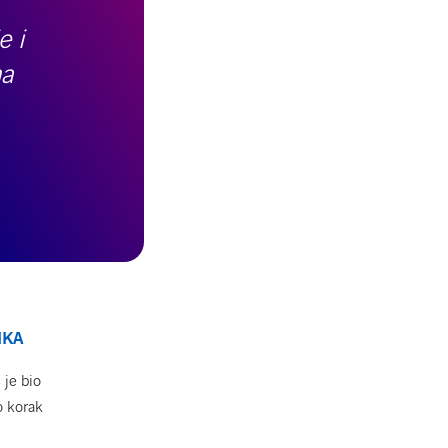
e i
ma
IKA
 je bio
o korak