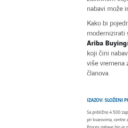
nabavi može im
Kako bi pojedn
modernizirati
Ariba Buying
koji čini naba
više vremena z
članova.
IZAZOV: SLOŽENI P
Sa približno 4.500 za
pri kvarovima, centre 
Proces nabave bio je o