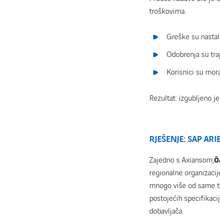
troškovima.
Greške su nastal
Odobrenja su tra
Korisnici su mora
Rezultat: izgubljeno je
RJEŠENJE: SAP A
Zajedno s Axiansom,
Ö
regionalne organizacij
mnogo više od same te
postojećih specifikacij
dobavljača.