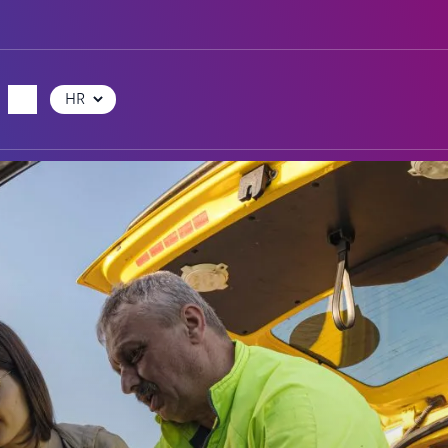
Odaberite
jezik