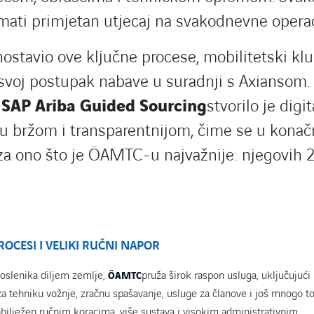
ati primjetan utjecaj na svakodnevne operac
ostavio ove ključne procese, mobilitetski klu
 svoj postupak nabave u suradnji s Axiansom
i
SAP Ariba Guided Sourcing
stvorilo je digi
vu bržom i transparentnijom, čime se u konač
a ono što je ÖAMTC-u najvažnije: njegovih 2
ROCESI I VELIKI RUČNI NAPOR
poslenika diljem zemlje,
pruža širok raspon usluga, uključujuć
ÖAMTC
za tehniku vožnje, zračnu spašavanje, usluge za članove i još mnogo to
bilježen ručnim koracima, više sustava i visokim administrativnim