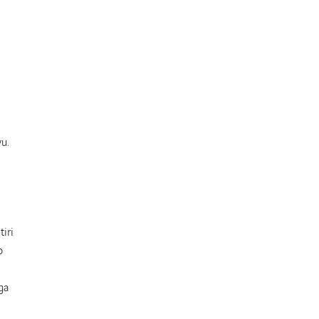
vu.
tiri
o
ga