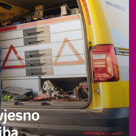
vjesno
iba