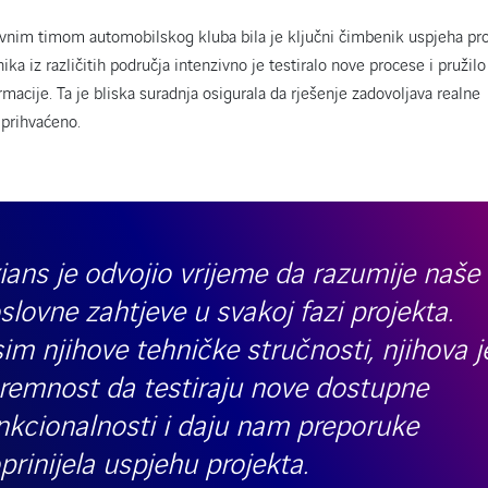
ovnim timom automobilskog kluba bila je ključni čimbenik uspjeha pro
ka iz različitih područja intenzivno je testiralo nove procese i pružilo
rmacije. Ta je bliska suradnja osigurala da rješenje zadovoljava realne
 prihvaćeno.
ians je odvojio vrijeme da razumije naše
slovne zahtjeve u svakoj fazi projekta.
im njihove tehničke stručnosti, njihova j
remnost da testiraju nove dostupne
nkcionalnosti i daju nam preporuke
prinijela uspjehu projekta.