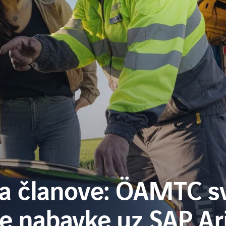
za članove: ÖAMTC s
oje nabavke uz SAP Ar