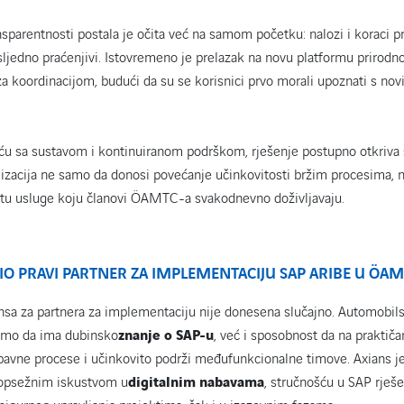
sparentnosti postala je očita već na samom početku: nalozi i koraci p
sljedno praćenjivi. Istovremeno je prelazak na novu platformu prirodn
a koordinacijom, budući da su se korisnici prvo morali upoznati s no
u sa sustavom i kontinuiranom podrškom, rješenje postupno otkriva 
alizacija ne samo da donosi povećanje učinkovitosti bržim procesima, 
etu usluge koju članovi ÖAMTC-a svakodnevno doživljavaju.
BIO PRAVI PARTNER ZA IMPLEMENTACIJU SAP ARIBE U ÖA
nsa za partnera za implementaciju nije donesena slučajno. Automobils
 samo da ima dubinsko
znanje o SAP-u
, već i sposobnost da na praktiča
abavne procese i učinkovito podrži međufunkcionalne timove. Axians j
 opsežnim iskustvom u
digitalnim nabavama
, stručnošću u SAP rješ