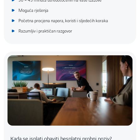
30 – 45 minuta usredotočenih na vaše izazove
Moguća rješenja
Početna procjena napora, koristi i sljedećih koraka
Razumljiv i praktičan razgovor
Kada se isplati obaviti besplatni probni poziv?