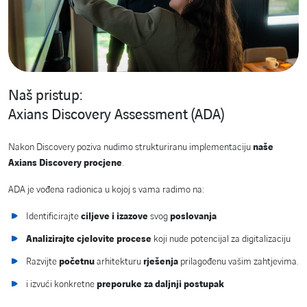
Naš pristup:
Axians Discovery Assessment (ADA)
Nakon Discovery poziva nudimo strukturiranu implementaciju
naše
Axians Discovery procjene
.
ADA je vođena radionica u kojoj s vama radimo na:
Identificirajte
ciljeve i izazove
svog
poslovanja
Analizirajte cjelovite procese
koji nude potencijal za digitalizaciju
Razvijte
početnu
arhitekturu
rješenja
prilagođenu vašim zahtjevima.
i izvući konkretne
preporuke za daljnji postupak