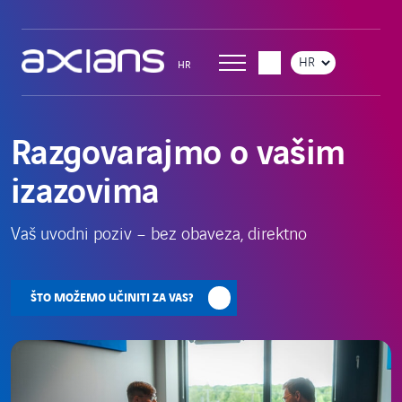
Skoči
do
sadržaja
Odaberite
HR
jezik
Razgovarajmo o vašim
izazovima
Vaš uvodni poziv – bez obaveza, direktno
ŠTO MOŽEMO UČINITI ZA VAS?