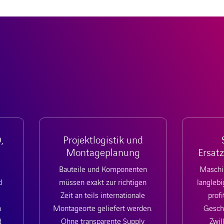
,
Projektlogistik und
Montageplanung
Ersat
Bauteile und Komponenten
Maschi
d
müssen exakt zur richtigen
langlebi
Zeit an teils internationale
profi
n
Montageorte geliefert werden.
Geschä
d
Ohne transparente Supply
Zwil