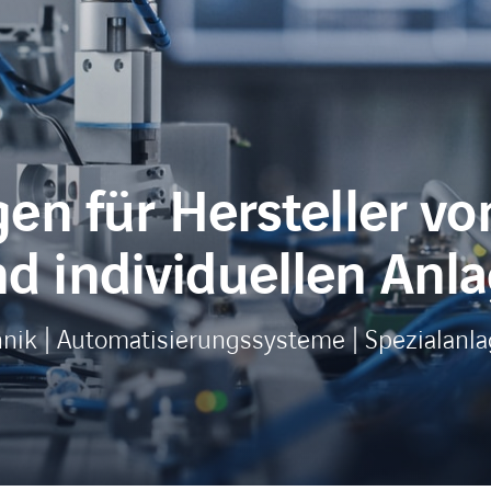
gen für Hersteller v
d individuellen Anl
nik | Automatisierungssysteme | Spezialanl