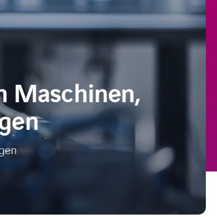
on Maschinen,
agen
agen